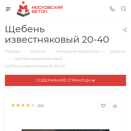
Щебень
известняковый 20-40
—
—
—
Главная
Каталог
Нерудные материалы
Щебень
—
—
Щебень известняковый
Щебень известняковый 20-40
СОДЕРЖАНИЕ СТРАНИЦЫ
204