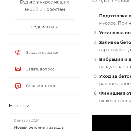
Укладка бетонны
Будьте в курсе наших
акций и новостей
Подготовка 
мусора. При 
ПОДПИСАТЬСЯ
Установка о
Заливка бет
гарантирует 
Заказать звонок
Вибрация и 
воздухозапол
Задать вопрос
Уход за бето
равномерное
Оставить отзыв
Финишная о
включать шли
Новости
9 января 2024
Новый бетонный завод в