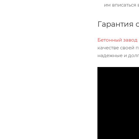
им вписаться 
Гарантия 
Бетонный завод 
качестве своей 
надежные и долг