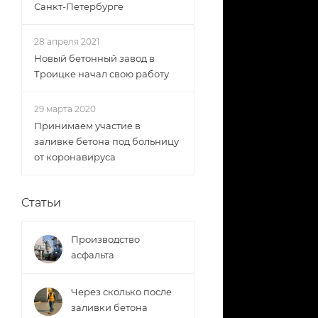
Санкт-Петербурге
28 апреля 2021
Новый бетонный завод в
Троицке начал свою работу
29 марта 2020
Принимаем участие в
заливке бетона под больницу
от коронавируса
Статьи
Производство
асфальта
Через сколько после
заливки бетона