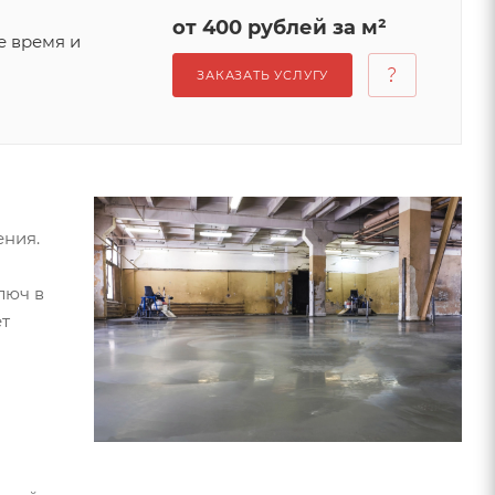
от 400 рублей за м²
е время и
ЗАКАЗАТЬ УСЛУГУ
ения.
люч в
ет