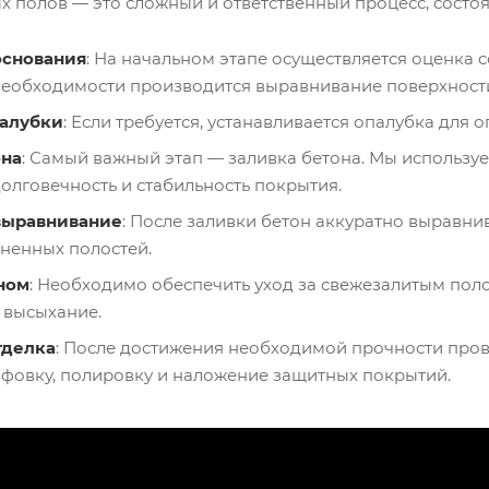
х полов — это сложный и ответственный процесс, состо
основания
: На начальном этапе осуществляется оценка с
необходимости производится выравнивание поверхност
палубки
: Если требуется, устанавливается опалубка для 
она
: Самый важный этап — заливка бетона. Мы использу
долговечность и стабильность покрытия.
выравнивание
: После заливки бетон аккуратно выравни
ненных полостей.
ном
: Необходимо обеспечить уход за свежезалитым пол
 высыхание.
тделка
: После достижения необходимой прочности пров
фовку, полировку и наложение защитных покрытий.