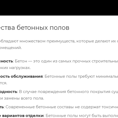
тва бетонных полов
обладают множеством преимуществ, которые делают и
омещений.
чность
: Бетон — это один из самых прочных строительн
ких нагрузках.
мость обслуживания
: Бетонные полы требуют минимальн
тся.
одность
: В случае повреждения бетонного покрытия су
и замены всего пола.
ть
: Современные бетонные составы не содержат токсичн
 вариантов отделки
: Бетонные полы могут быть выполн