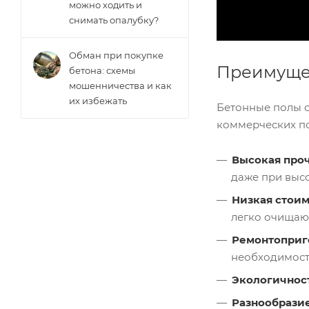
можно ходить и
снимать опалубку?
Обман при покупке
Преимущес
бетона: схемы
мошенничества и как
их избежать
Бетонные полы 
коммерческих п
Высокая про
даже при высо
Низкая стои
легко очищаю
Ремонтоприг
необходимост
Экологичнос
Разнообразие