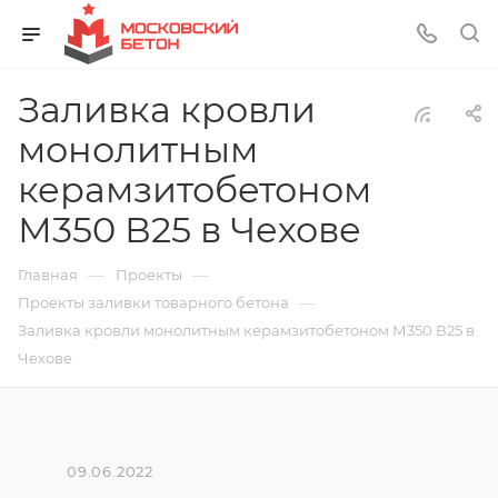
Заливка кровли
монолитным
керамзитобетоном
М350 В25 в Чехове
—
—
Главная
Проекты
—
Проекты заливки товарного бетона
Заливка кровли монолитным керамзитобетоном М350 В25 в
Чехове
09.06.2022