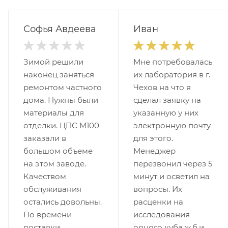
Софья Авдеева
Иван
Зимой решили
Мне потребовалась
наконец заняться
их лаборатория в г.
ремонтом частного
Чехов на что я
дома. Нужны были
сделал заявку на
материалы для
указанную у них
отделки. ЦПС М100
электронную почту
заказали в
для этого.
большом объеме
Менеджер
на этом заводе.
перезвонил через 5
Качеством
минут и осветил на
обслуживания
вопросы. Их
остались довольны.
расценки на
По времени
исследования
доставки
одного куба ж.б.и.