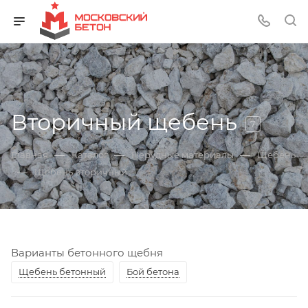
Вторичный щебень
7
—
—
—
Главная
Каталог
Нерудные материалы
Щебень
—
Щебень вторичный
Варианты бетонного щебня
Щебень бетонный
Бой бетона