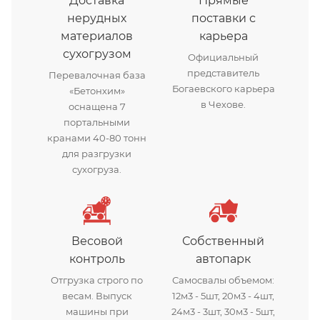
Доставка
Прямые
нерудных
поставки с
материалов
карьера
сухогрузом
Официальный
представитель
Перевалочная база
Богаевского карьера
«Бетонхим»
в Чехове.
оснащена 7
портальными
кранами 40-80 тонн
для разгрузки
сухогруза.
Весовой
Собственный
контроль
автопарк
Отгрузка строго по
Самосвалы объемом:
весам. Выпуск
12м3 - 5шт, 20м3 - 4шт,
машины при
24м3 - 3шт, 30м3 - 5шт,