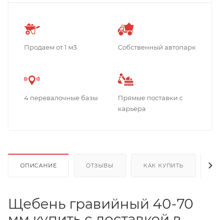
Продаем от 1 м3
Собственный автопарк
4 перевалочные базы
Прямые поставки с
карьера
ОПИСАНИЕ
ОТЗЫВЫ
КАК КУПИТЬ
О
Щебень гравийный 40-70
мм купить с доставкой в