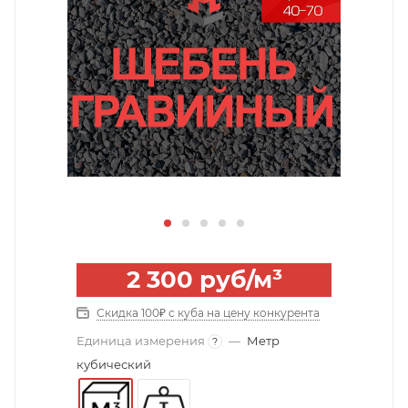
2 300
руб
/м³
Скидка 100₽ с куба на цену конкурента
Единица измерения
—
Метр
?
кубический