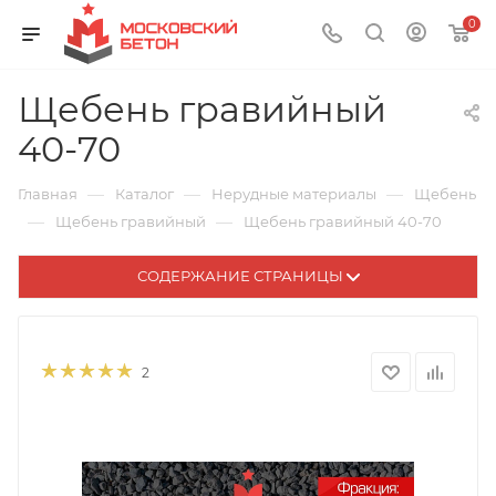
0
Щебень гравийный
40-70
—
—
—
Главная
Каталог
Нерудные материалы
Щебень
—
—
Щебень гравийный
Щебень гравийный 40-70
СОДЕРЖАНИЕ СТРАНИЦЫ
2