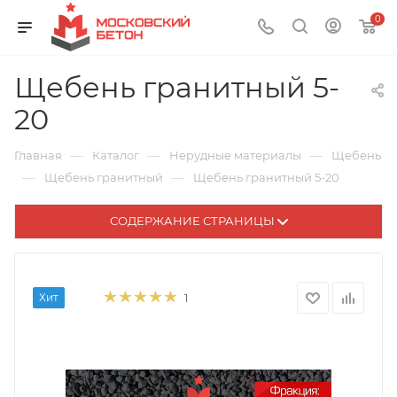
0
Щебень гранитный 5-
20
—
—
—
Главная
Каталог
Нерудные материалы
Щебень
—
—
Щебень гранитный
Щебень гранитный 5-20
СОДЕРЖАНИЕ СТРАНИЦЫ
Хит
1