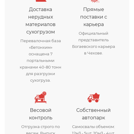
Доставка
Прямые
нерудных
поставки с
материалов
карьера
сухогрузом
Официальный
представитель
Перевалочная база
Богаевского карьера
«Бетонхим»
в Чехове.
оснащена 7
портальными
кранами 40-80 тонн
для разгрузки
сухогруза.
Весовой
Собственный
контроль
автопарк
Отгрузка строго по
Самосвалы объемом:
весам. Выпуск
12м3 - 5шт, 20м3 - 4шт,