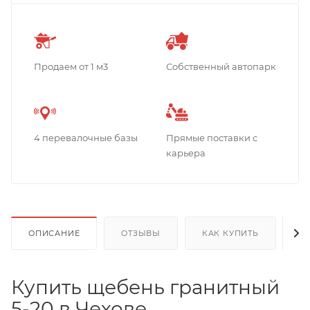
Продаем от 1 м3
Собственный автопарк
4 перевалочные базы
Прямые поставки с
карьера
ОПИСАНИЕ
ОТЗЫВЫ
КАК КУПИТЬ
О
Купить щебень гранитный
5-20 в Чехове