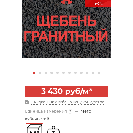
3 430
руб
/м³
Скидка 100₽ с куба на цену конкурента
Единица измерения
—
Метр
?
кубический