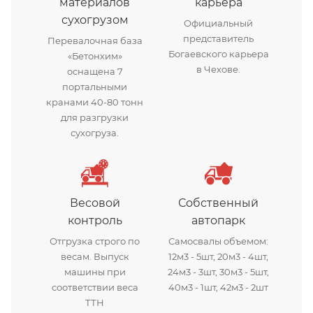
материалов
карьера
сухогрузом
Официальный
представитель
Перевалочная база
Богаевского карьера
«Бетонхим»
в Чехове.
оснащена 7
портальными
кранами 40-80 тонн
для разгрузки
сухогруза.
Весовой
Собственный
контроль
автопарк
Отгрузка строго по
Самосвалы объемом:
весам. Выпуск
12м3 - 5шт, 20м3 - 4шт,
машины при
24м3 - 3шт, 30м3 - 5шт,
соответствии веса
40м3 - 1шт, 42м3 - 2шт
ТТН