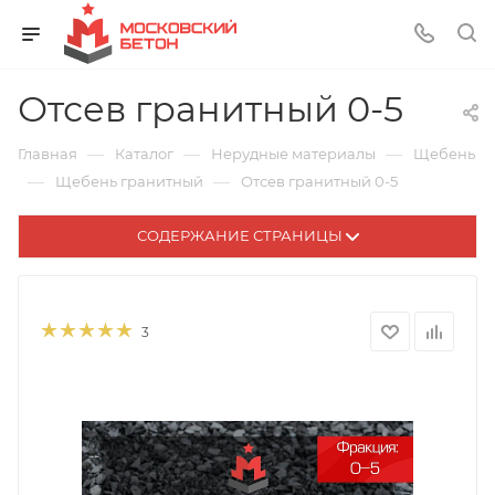
Отсев гранитный 0-5
—
—
—
Главная
Каталог
Нерудные материалы
Щебень
—
—
Щебень гранитный
Отсев гранитный 0-5
СОДЕРЖАНИЕ СТРАНИЦЫ
3