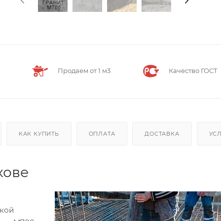
Продаем от 1 м3
Качество ГОСТ
КАК КУПИТЬ
ОПЛАТА
ДОСТАВКА
УС
хове
окой