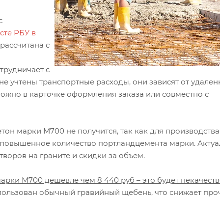
с
сте РБУ в
рассчитана с
трудничает с
е учтены транспортные расходы, они зависят от удален
можно в карточке оформления заказа или совместно с
он марки М700 не получится, так как для производства
и повышенное количество портландцемента марки. Актуа
воров на граните и скидки за объем.
марки М700 дешевле чем 8 440 руб – это будет некачест
использован обычный гравийный щебень, что снижает про