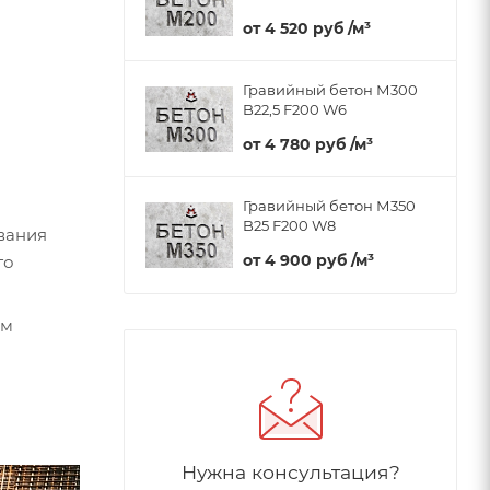
от
4 520 руб
/м³
Гравийный бетон М300
B22,5 F200 W6
от
4 780 руб
/м³
Гравийный бетон М350
B25 F200 W8
вания
от
4 900 руб
/м³
го
ом
Нужна консультация?