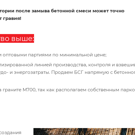
тории после замыва бетонной смеси может точно
т гравия!
тво выше:
и оптовыми партиями по минимальной цене;
изированной линией производства, контроля и взвеши
рудо- и энергозатраты. Продаем БСГ напрямую с бетонно
а граните М700, так как располагаем собственным парк
создания