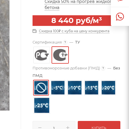
Скидка 50% на прогрев жидкого
бетона
8 440
руб
/м³
Скидка 100₽ с куба на цену конкурента
Сертификация
—
ТУ
?
Противоморозные добавки (ПМД)
—
Без
?
ПМД
КУПИТЬ