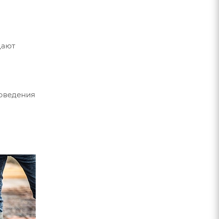
дают
роведения