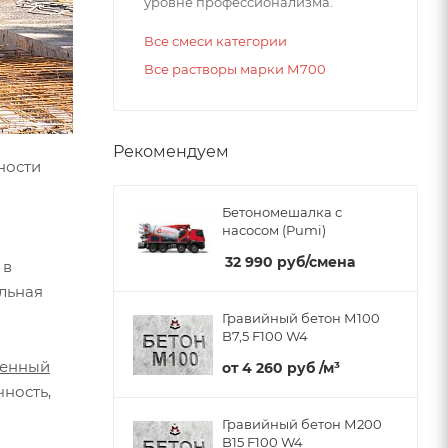
уровне профессионализма.
Все смеси категории
Все растворы марки М700
Рекомендуем
ности
Бетономешалка с
насосом (Pumi)
32 990
руб
/смена
 в
льная
Гравийный бетон М100
B7,5 F100 W4
венный
от
4 260 руб
/м³
чность,
Гравийный бетон М200
B15 F100 W4