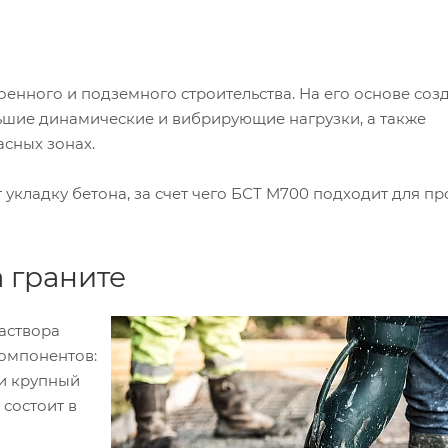
енного и подземного строительства. На его основе соз
шие динамические и вибрирующие нагрузки, а также
сных зонах.
 укладку бетона, за счет чего БСТ M700 подходит для п
 граните
аствора
компонентов:
 и крупный
 состоит в