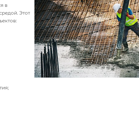
я в
средой. Этот
ъектов:
тия;