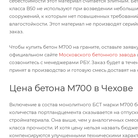
себестоимости этот материал считается элитным. Б
класса B50 не используют при возведении небольш
сооружений, к которым нет повышенных требовани
влагостойкости. Этот материал не производят серий
заказ.
Чтобы купить бетон М700 на граните, оставьте заявк
официальном сайте
Московского бетонного завода
созвонитесь с менеджерами РБУ. Заказ будет в тече
принят в производство и готовую смесь доставят на 
Цена бетона М700 в Чехове
Включение в состав монолитного БСТ марки M700 
количества портландцемента сказывается на отпуск
стройматериала. Она выше, чем у аналогичных сме
класса прочности. И хотя цену нельзя назвать бюдже
компенсируются улучшенными техническими характ