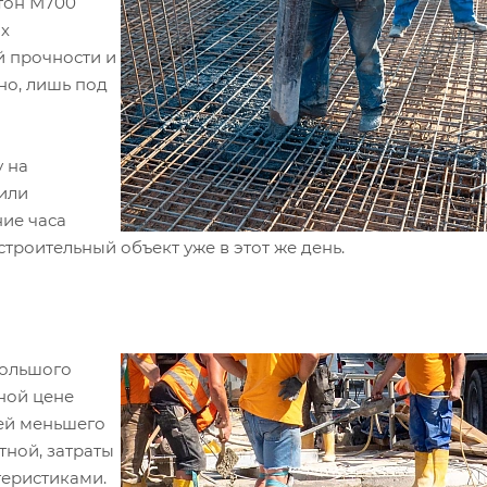
етон М700
их
й прочности и
но, лишь под
у на
или
ние часа
строительный объект уже в этот же день.
большого
ной цене
сей меньшего
тной, затраты
еристиками.