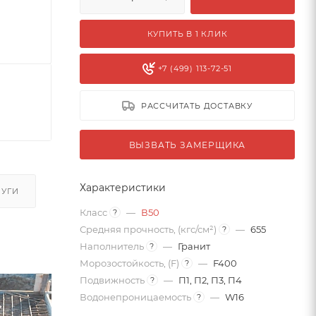
КУПИТЬ В 1 КЛИК
+7 (499) 113-72-51
РАССЧИТАТЬ ДОСТАВКУ
ВЫЗВАТЬ ЗАМЕРЩИКА
Характеристики
ЛУГИ
Класс
—
В50
?
Средняя прочность, (кгс/см²)
—
655
?
Наполнитель
—
Гранит
?
Морозостойкость, (F)
—
F400
?
Подвижность
—
П1, П2, П3, П4
?
Водонепроницаемость
—
W16
?