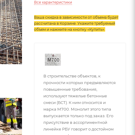
Все характеристики
Ваша скидка в зависимости от объема будет
рассчитана в Корзине. Укажите требуемый
объем и нажмите на кнопку «Купить»
.
В строительстве объектов, к
прочности которых предъявляются
повышенные требования,
используют тяжелые бетонные
смеси (БСТ). К ним относится и
марка М700. Монолит этого типа
выпускается только под заказ. Его
присутствие в ассортиментной
линейке РБУ говорит о достойном