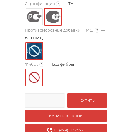
Сертификация
—
ТУ
?
Противоморозные добавки (ПМД)
—
?
Без ПМД
Фибра
—
Без фибры
?
КУПИТЬ
КУПИТЬ В 1 КЛИК
+7 (499) 113-72-51