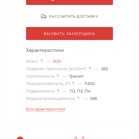
РАССЧИТАТЬ ДОСТАВКУ
ВЫЗВАТЬ ЗАМЕРЩИКА
Характеристики
Класс
—
В20
?
Средняя прочность, (кгс/см²)
—
262
?
Наполнитель
—
Гранит
?
Морозостойкость, (F)
—
F200
?
Подвижность
—
П2, П3, П4
?
Водонепроницаемость
—
W8
?
Все характеристики