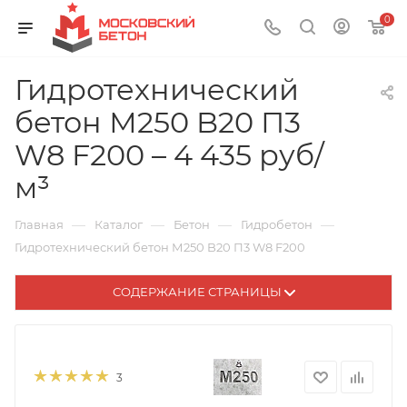
0
Гидротехнический
бетон М250 B20 П3
W8 F200 – 4 435 руб/
м³
—
—
—
—
Главная
Каталог
Бетон
Гидробетон
Гидротехнический бетон М250 B20 П3 W8 F200
СОДЕРЖАНИЕ СТРАНИЦЫ
3