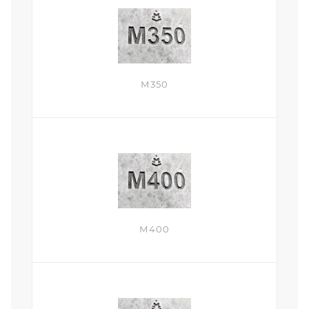
М350
М400