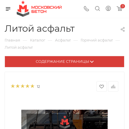
0
Литой асфальт
—
—
—
—
Главная
Каталог
Асфальт
Горячий асфальт
Литой асфальт
СОДЕРЖАНИЕ СТРАНИЦЫ
12