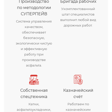
Производство
Бригада рабочих
по методологии
Укомплектованный
СУПЕРПЕЙВ
штат специалистов
выполнит любой вид
Система управления
дорожных работ.
качеством,
обеспечивает
безопасную,
экологически чистую
и эффективную
работу при
производстве
асфальта.
Собственная
Казначейский
спецтехника
счёт
Катки,
Работаем по
асфальтоукладчики,
казначейским