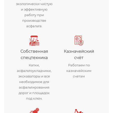
экологически чистую
и эффективную
работу при
производстве
асфальта.
Собственная
Казначейский
спецтехника
счёт
Катки,
Работаем по
асфальтоукладчики,
казначейским
экскаваторы и все
счетам
необходимое для
асфальтирования
дорог и площадок
под ключ.