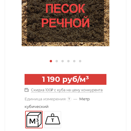
1 190
руб
/м³
Скидка 100₽ с куба на цену конкурента
Единица измерения
—
Метр
?
кубический