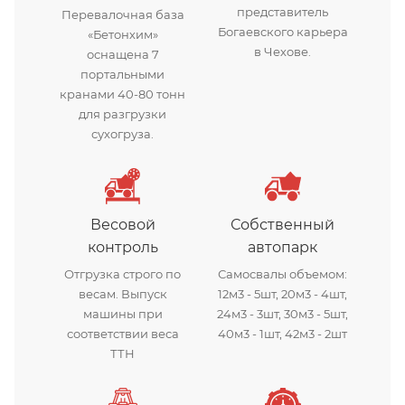
представитель
Перевалочная база
Богаевского карьера
«Бетонхим»
в Чехове.
оснащена 7
портальными
кранами 40-80 тонн
для разгрузки
сухогруза.
Весовой
Собственный
контроль
автопарк
Отгрузка строго по
Самосвалы объемом:
весам. Выпуск
12м3 - 5шт, 20м3 - 4шт,
машины при
24м3 - 3шт, 30м3 - 5шт,
соответствии веса
40м3 - 1шт, 42м3 - 2шт
ТТН