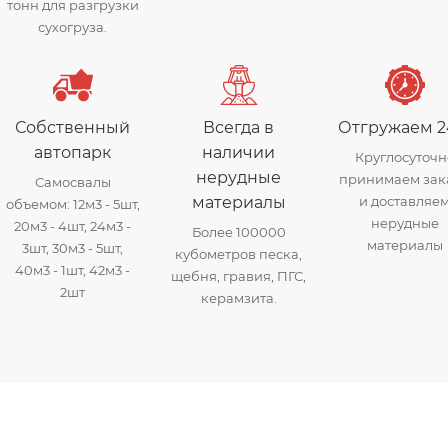
тонн для разгрузки
сухогруза.
Собственный
Всегда в
Отгружаем 2
автопарк
наличии
Круглосуточн
нерудные
принимаем зак
Самосвалы
материалы
и доставляе
объемом: 12м3 - 5шт,
нерудные
20м3 - 4шт, 24м3 -
Более 100000
материалы
3шт, 30м3 - 5шт,
кубометров песка,
40м3 - 1шт, 42м3 -
щебня, гравия, ПГС,
2шт
керамзита.