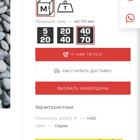
Фракция, (мм)
—
40-70 мм
+7 (499) 113-72-51
РАССЧИТАТЬ ДОСТАВКУ
ВЫЗВАТЬ ЗАМЕРЩИКА
Характеристики
Плотность, (кг/м³)
—
1450
?
Цвет
—
Серая