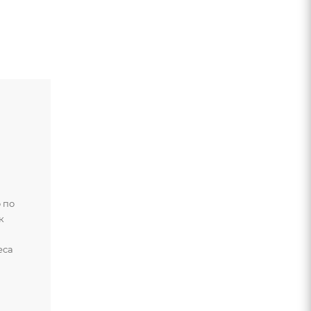
 по
к
и
еса