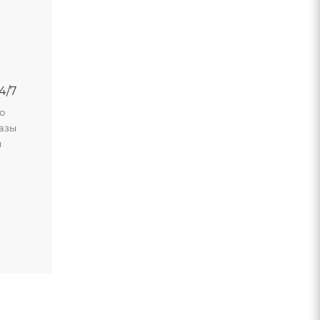
4/7
о
азы
м