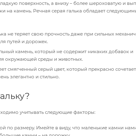
ладкую поверхность, а внизу – более шероховатую и вы
еки на камень. Речная серая галька обладает следующим
лька не теряет свою прочность даже при сильных механи
ля путей и дорожек.
ральный камень, который не содержит никаких добавок и
ля окружающей среды и животных.
меет смягченный серый цвет, который прекрасно сочетает
нь элегантно и стильно.
гальку?
обходимо учитывать следующие факторы:
ной по размеру. Имейте в виду, что маленькие камни нам
 большие камни – на дорожку.