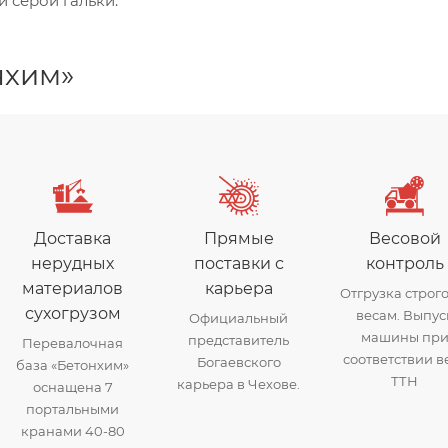
 серой гальки.
нхим»
Доставка
Прямые
Весовой
нерудных
поставки с
контроль
материалов
карьера
Отгрузка строго
сухогрузом
весам. Выпус
Официальный
машины пр
представитель
Перевалочная
соответствии в
Богаевского
база «Бетонхим»
ТТН
карьера в Чехове.
оснащена 7
портальными
кранами 40-80