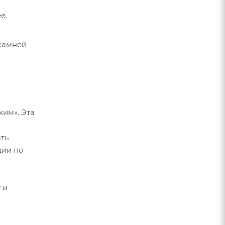
е.
 камней
хим». Эта
ть
ции по
 и