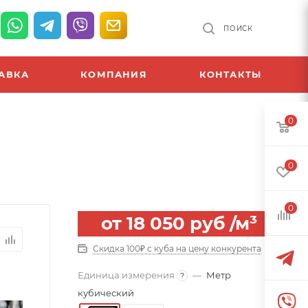
ПОИСК
АВКА
КОМПАНИЯ
КОНТАКТЫ
0
0
0
от
18 050 руб
/м³
Скидка 100₽ с куба на цену конкурента
Единица измерения
—
Метр
?
кубический