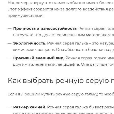
Например, кверху этот камень обычно имеет более г
Этот эффект создается из-за долгого воздействия р
преимуществами:
Прочность и износостойкость
. Речная серая га
нагрузках, что делает ее идеальным материалом д
Экологичность
. Речная серая галька – это нату
химических веществ. Она абсолютно безопасна д
Красивый внешний вид
. Речная серая галька и
другими элементами ландшафта. Она выглядит оче
Как выбрать речную серую 
Если вы решили купить речную серую гальку, то не
Размер камней
. Речная серая галька бывает раз
легче расположить вокруг деревьев или цветов, а