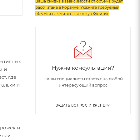
Ваша скидка в зависимости от объема будет
рассчитана в Корзине. Укажите требуемый
объем и нажмите на кнопку «Купить»
.
ративных
Нужна консультация?
м и
ст, где
Наши специалисты ответят на любой
гальки и
интересующий вопрос
ЗАДАТЬ ВОПРОС ИНЖЕНЕРУ
орожек и
мней.